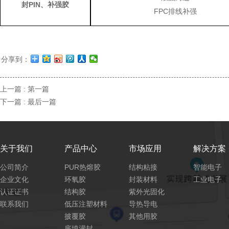
封PIN、补强胶
FPC排线补强
分享到：
上一篇 :
第一篇
下一篇 :
最后一篇
关于我们
产品中心
市场应用
解决方案
公司简介
PUR热熔胶
结构粘接
智能电子
企业文化
环氧胶
封装材料
工业电子
认证证书
结构胶
紫外光固化
联系我们
低压注塑材料
导热导电
披覆胶
其他用胶
底填灌封