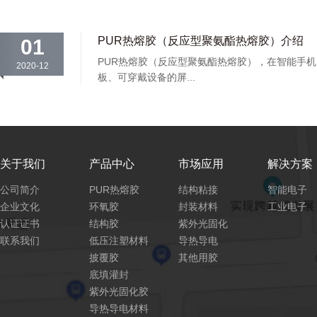
PUR热熔胶（反应型聚氨酯热熔胶）介绍
01
PUR热熔胶（反应型聚氨酯热熔胶），在智能手
2020-12
板、可穿戴设备的屏...
关于我们
产品中心
市场应用
解决方案
公司简介
PUR热熔胶
结构粘接
智能电子
企业文化
环氧胶
封装材料
工业电子
认证证书
结构胶
紫外光固化
联系我们
低压注塑材料
导热导电
披覆胶
其他用胶
底填灌封
紫外光固化胶
导热导电材料