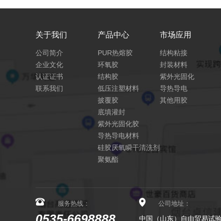
关于我们
产品中心
市场应用
公司简介
PUR热熔胶
结构粘接
企业文化
环氧胶
封装材料
认证证书
结构胶
紫外光固化
联系我们
低压注塑材料
导热导电
披覆胶
其他用胶
底填灌封
紫外光固化胶
导热导电材料
硅胶厌氧瞬干清洗剂
聚氨酯
服务热线：
公司地址：
0535-6698888
中国（山东）自由贸易试