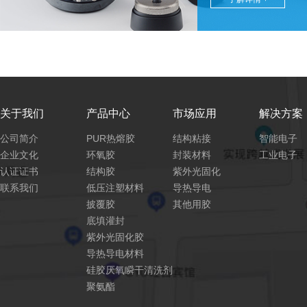
关于我们
产品中心
市场应用
解决方案
公司简介
PUR热熔胶
结构粘接
智能电子
企业文化
环氧胶
封装材料
工业电子
认证证书
结构胶
紫外光固化
联系我们
低压注塑材料
导热导电
披覆胶
其他用胶
底填灌封
紫外光固化胶
导热导电材料
硅胶厌氧瞬干清洗剂
聚氨酯