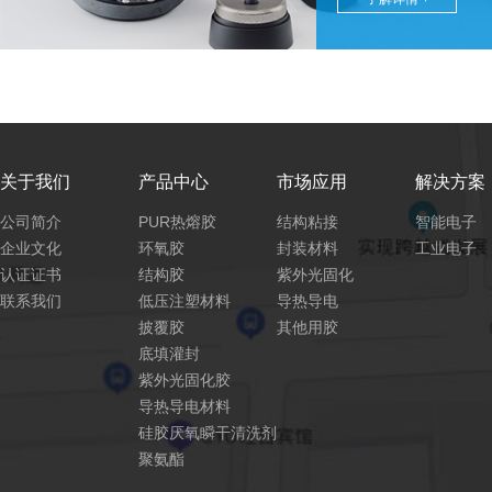
关于我们
产品中心
市场应用
解决方案
公司简介
PUR热熔胶
结构粘接
智能电子
企业文化
环氧胶
封装材料
工业电子
认证证书
结构胶
紫外光固化
联系我们
低压注塑材料
导热导电
披覆胶
其他用胶
底填灌封
紫外光固化胶
导热导电材料
硅胶厌氧瞬干清洗剂
聚氨酯